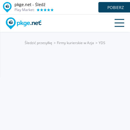
pkge.net - Śledź
POBIERZ
Play Market:
Śledzić przesyłkę
Firmy kurierskie w Azja
YDS