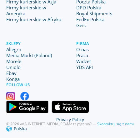
Firmy kurierskie w Azja
Poczta Polska
Firmy kurierskie w
DPD Polska
Ameryka
Royal Shipments
Firmy kurierskie w Afryka
FedEx Polska
Geis
SKLEPY
FIRMA
Allegro
O nas
Media Markt (Poland)
Praca
Morele
Widżet
Uniqlo
YDS API
Ebay
Konga
FOLLOW US
Privacy Policy
© 2026 «AA INTERNET-MEDIA JSC»
Masz pytania? —
Skontaktuj się z nami
Polska