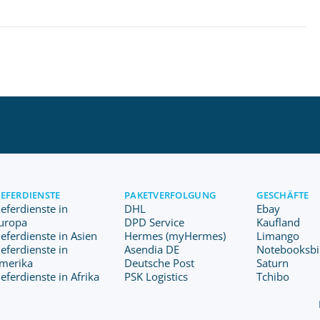
IEFERDIENSTE
PAKETVERFOLGUNG
GESCHÄFTE
ieferdienste in
DHL
Ebay
uropa
DPD Service
Kaufland
ieferdienste in Asien
Hermes (myHermes)
Limango
ieferdienste in
Asendia DE
Notebooksbil
merika
Deutsche Post
Saturn
ieferdienste in Afrika
PSK Logistics
Tchibo