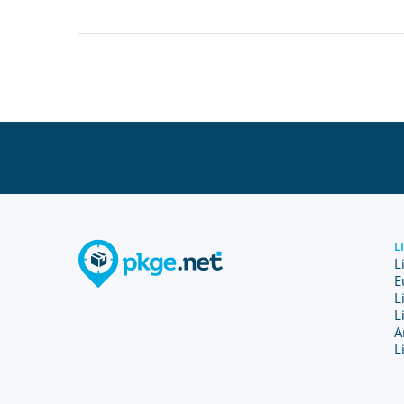
L
L
E
L
L
A
L