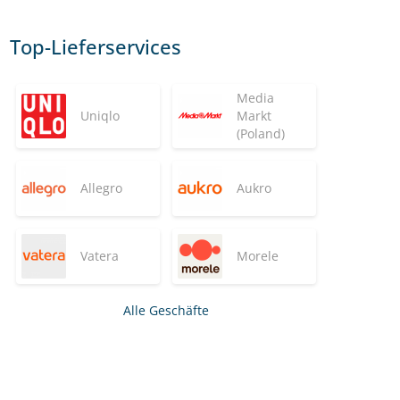
Top-Lieferservices
Media
Uniqlo
Markt
(Poland)
Allegro
Aukro
Vatera
Morele
Alle Geschäfte