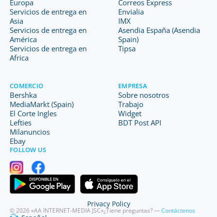
Europa
Correos Express
Servicios de entrega en
Envialia
Asia
IMX
Servicios de entrega en
Asendia España (Asendia
América
Spain)
Servicios de entrega en
Tipsa
Africa
COMERCIO
EMPRESA
Bershka
Sobre nosotros
MediaMarkt (Spain)
Trabajo
El Corte Ingles
Widget
Lefties
BDT Post API
Milanuncios
Ebay
FOLLOW US
Privacy Policy
© 2026 «AA INTERNET-MEDIA JSC»
¿Tiene preguntas? —
Contáctenos