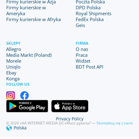
Firmy kurierskie w Azja
Poczta Polska
Firmy kurierskie w
DPD Polska
Ameryka
Royal Shipments
Firmy kurierskie w Afryka
FedEx Polska
Geis
SKLEPY
FIRMA
Allegro
O nas
Media Markt (Poland)
Praca
Morele
Widżet
Uniqlo
BDT Post API
Ebay
Konga
FOLLOW US
Privacy Policy
© 2026 «AA INTERNET-MEDIA JSC»
Masz pytania? —
Skontaktuj się z nami
Polska