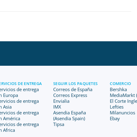
ERVICIOS DE ENTREGA
SEGUIR LOS PAQUETES
COMERCIO
ervicios de entrega
Correos de España
Bershka
n Europa
Correos Express
MediaMarkt (
ervicios de entrega
Envialia
El Corte Ingl
n Asia
IMX
Lefties
ervicios de entrega
Asendia España
Milanuncios
n América
(Asendia Spain)
Ebay
ervicios de entrega
Tipsa
n Africa