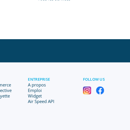
ENTREPRISE
FOLLOW US
merce
A propos
lective
Emploi
ayette
Widget
Air Speed API