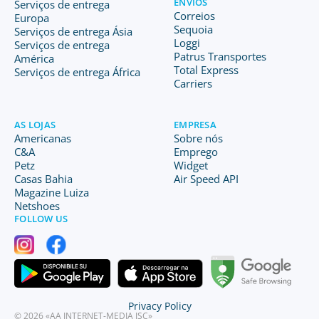
ENVIOS
Serviços de entrega
Correios
Europa
Sequoia
Serviços de entrega Ásia
Loggi
Serviços de entrega
Patrus Transportes
América
Total Express
Serviços de entrega África
Carriers
AS LOJAS
EMPRESA
Americanas
Sobre nós
C&A
Emprego
Petz
Widget
Casas Bahia
Air Speed API
Magazine Luiza
Netshoes
FOLLOW US
Privacy Policy
© 2026 «AA INTERNET-MEDIA JSC»