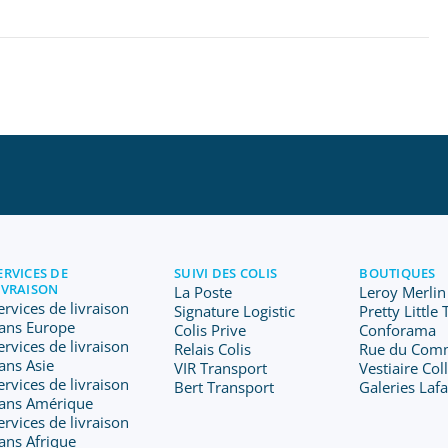
ERVICES DE
SUIVI DES COLIS
BOUTIQUES
IVRAISON
La Poste
Leroy Merlin
ervices de livraison
Signature Logistic
Pretty Little
ans Europe
Colis Prive
Conforama
ervices de livraison
Relais Colis
Rue du Com
ans Asie
VIR Transport
Vestiaire Col
ervices de livraison
Bert Transport
Galeries Laf
ans Amérique
ervices de livraison
ans Afrique