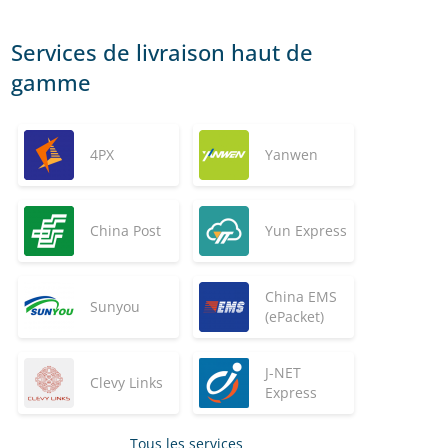
Services de livraison haut de
gamme
4PX
Yanwen
China Post
Yun Express
China EMS
Sunyou
(ePacket)
J-NET
Clevy Links
Express
Tous les services