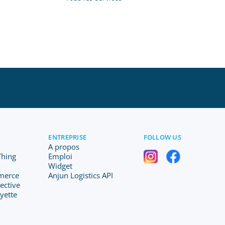
ENTREPRISE
FOLLOW US
A propos
 Thing
Emploi
Widget
merce
Anjun Logistics API
lective
ayette