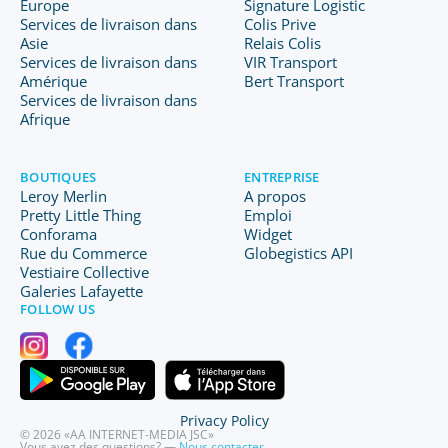
Europe
Signature Logistic
Services de livraison dans
Colis Prive
Asie
Relais Colis
Services de livraison dans
VIR Transport
Amérique
Bert Transport
Services de livraison dans
Afrique
BOUTIQUES
ENTREPRISE
Leroy Merlin
A propos
Pretty Little Thing
Emploi
Conforama
Widget
Rue du Commerce
Globegistics API
Vestiaire Collective
Galeries Lafayette
FOLLOW US
Privacy Policy
© 2026 «AA INTERNET-MEDIA JSC»
Vous avez des questions? —
Nous contacter