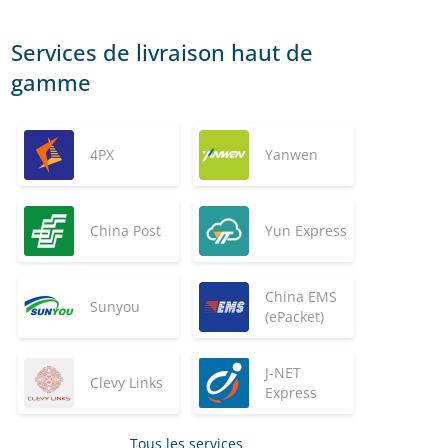
Services de livraison haut de
gamme
4PX
Yanwen
China Post
Yun Express
China EMS
Sunyou
(ePacket)
J-NET
Clevy Links
Express
Tous les services