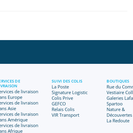
ERVICES DE
SUIVI DES COLIS
BOUTIQUES
IVRAISON
La Poste
Rue du Com
ervices de livraison
Signature Logistic
Vestiaire Col
ans Europe
Colis Prive
Galeries Laf
ervices de livraison
GEFCO
Spartoo
ans Asie
Relais Colis
Nature &
ervices de livraison
VIR Transport
Découvertes
ans Amérique
La Redoute
ervices de livraison
ans Afrique