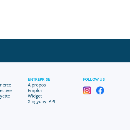
ENTREPRISE
FOLLOW US
merce
A propos
lective
Emploi
ayette
Widget
Xingyunyi API