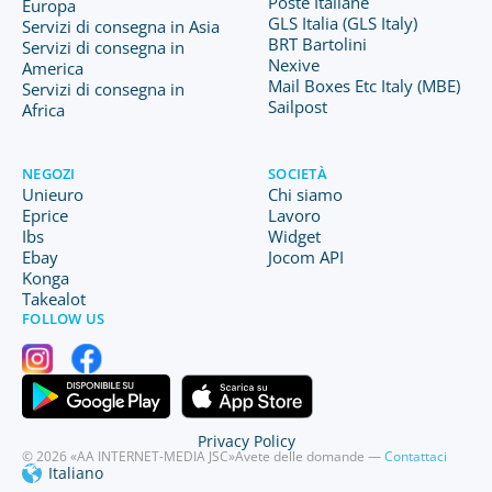
Poste Italiane
Europa
GLS Italia (GLS Italy)
Servizi di consegna in Asia
BRT Bartolini
Servizi di consegna in
Nexive
America
Mail Boxes Etc Italy (MBE)
Servizi di consegna in
Sailpost
Africa
NEGOZI
SOCIETÀ
Unieuro
Chi siamo
Eprice
Lavoro
Ibs
Widget
Ebay
Jocom API
Konga
Takealot
FOLLOW US
Privacy Policy
© 2026 «AA INTERNET-MEDIA JSC»
Avete delle domande —
Contattaci
Italiano