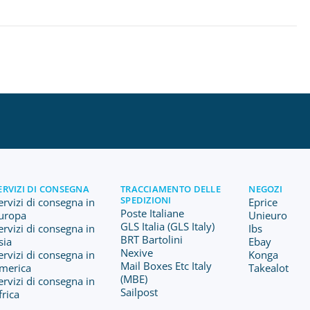
ERVIZI DI CONSEGNA
TRACCIAMENTO DELLE
NEGOZI
SPEDIZIONI
ervizi di consegna in
Eprice
Poste Italiane
uropa
Unieuro
GLS Italia (GLS Italy)
ervizi di consegna in
Ibs
BRT Bartolini
sia
Ebay
Nexive
ervizi di consegna in
Konga
Mail Boxes Etc Italy
merica
Takealot
(MBE)
ervizi di consegna in
Sailpost
frica