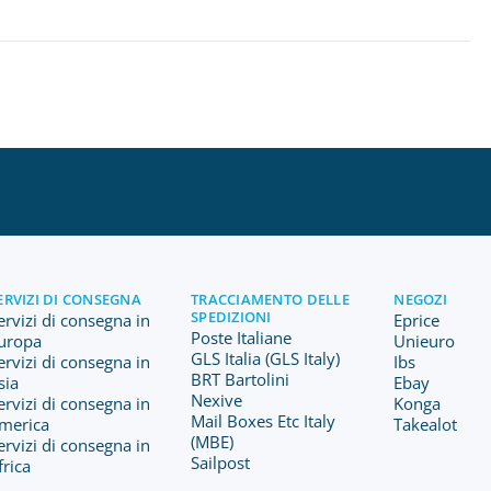
ERVIZI DI CONSEGNA
TRACCIAMENTO DELLE
NEGOZI
SPEDIZIONI
ervizi di consegna in
Eprice
Poste Italiane
uropa
Unieuro
GLS Italia (GLS Italy)
ervizi di consegna in
Ibs
BRT Bartolini
sia
Ebay
Nexive
ervizi di consegna in
Konga
Mail Boxes Etc Italy
merica
Takealot
(MBE)
ervizi di consegna in
Sailpost
frica