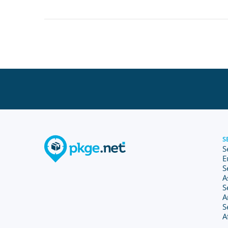
S
S
E
S
A
S
A
S
A