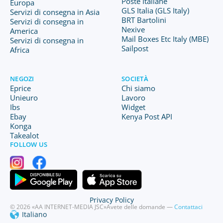
Poste Italiane
Europa
GLS Italia (GLS Italy)
Servizi di consegna in Asia
BRT Bartolini
Servizi di consegna in
Nexive
America
Mail Boxes Etc Italy (MBE)
Servizi di consegna in
Sailpost
Africa
NEGOZI
SOCIETÀ
Eprice
Chi siamo
Unieuro
Lavoro
Ibs
Widget
Ebay
Kenya Post API
Konga
Takealot
FOLLOW US
Privacy Policy
© 2026 «AA INTERNET-MEDIA JSC»
Avete delle domande —
Contattaci
Italiano