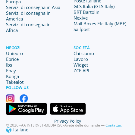
Poste Italiane
Europa
GLS Italia (GLS Italy)
Servizi di consegna in Asia
BRT Bartolini
Servizi di consegna in
Nexive
America
Mail Boxes Etc Italy (MBE)
Servizi di consegna in
Sailpost
Africa
NEGOZI
SOCIETÀ
Unieuro
Chi siamo
Eprice
Lavoro
Ibs
Widget
Ebay
ZCE API
Konga
Takealot
FOLLOW US
Privacy Policy
© 2026 «AA INTERNET-MEDIA JSC»
Avete delle domande —
Contattaci
Italiano