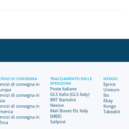
ERVIZI DI CONSEGNA
TRACCIAMENTO DELLE
NEGOZI
SPEDIZIONI
ervizi di consegna in
Eprice
Poste Italiane
uropa
Unieuro
GLS Italia (GLS Italy)
ervizi di consegna in
Ibs
BRT Bartolini
sia
Ebay
Nexive
ervizi di consegna in
Konga
Mail Boxes Etc Italy
merica
Takealot
(MBE)
ervizi di consegna in
Sailpost
frica