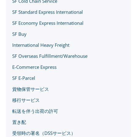
SF Cold Chain Service
SF Standard Express International
SF Economy Express International
SF Buy
International Heavy Freight
SF Overseas Fulfillment/Warehouse
E-Commerce Express
SF E-Parcel
貨物保管サービス
移行サービス
転送を伴う出荷の許可
置き配
受領時の署名（DSSサービス）