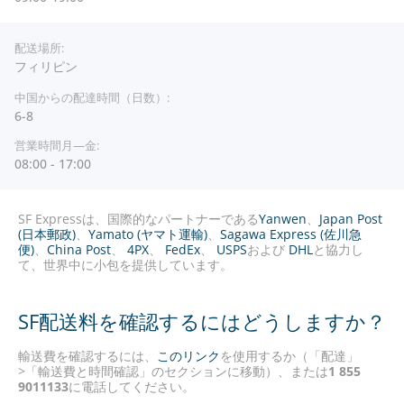
フィリピン
6-8
08:00 - 17:00
SF Expressは、国際的なパートナーである
Yanwen
、
Japan Post
(日本郵政)
、
Yamato (ヤマト運輸)
、
Sagawa Express (佐川急
便)
、
China Post
、
4PX
、
FedEx
、
USPS
および
DHL
と協力し
て、世界中に小包を提供しています。
SF配送料を確認するにはどうしますか？
輸送費を確認するには、
このリンク
を使用するか（「配達」
>「輸送費と時間確認」のセクションに移動）、または
1 855
9011133
に電話してください。