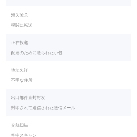
海关验关
税関に転送
正在投递
配達のために送られた小包
地址欠详
不明な住所
出口邮件直封封发
封印されて送信された送信メール
交航扫描
空中スキャン