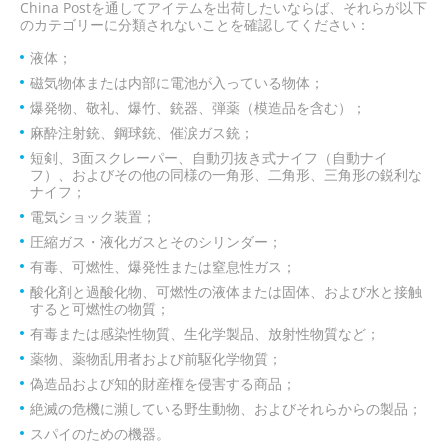
China Postを通してアイテムを出荷したいならば、それらが以下
のカテゴリーに分類されないことを確認してください：
液体；
磁気物体または内部に電池が入っている物体；
爆発物、敬礼、爆竹、銃器、弾薬（模造品を含む）；
麻酔注射銃、鋼球銃、催涙ガス銃；
短剣、3面スクレーパー、自動刃抜き式ナイフ（自動ナイ
フ）、およびその他の同様の一角形、二角形、三角形の鋭利な
ナイフ；
電気ショック装置；
圧縮ガス・液化ガスとそのシリンダー；
有毒、可燃性、爆発性または窒息性ガス；
酸化剤と過酸化物、可燃性の液体または固体、および水と接触
すると可燃性の物質；
有毒または感染性物質、生化学製品、放射性物質など；
薬物、薬物乱用者および前駆化学物質；
偽造品および知的財産権を侵害する商品；
絶滅の危機に瀕している野生動物、およびそれらからの製品；
スパイのための機器。