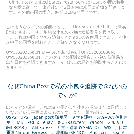
China PostとUnited States Postal Service (USPS)の間の特別
な合意に従って、出荷後9〜12日以内に米国に荷物を配達しま
す。その他の国の場合、納期はEMSと同じです。
このようなタイプの郵便の他に、「Unregistered Mail」（簡易
郵便）もあります。単純な小包の小包は追跡番号を受け取りま
す。これは中国で小包を追跡するためにのみ使用できます。小包
が中国の国境を離れると、追跡できなくなります。
UW653203568CN
U
— Standard Mail UP753203568CN,
UW653203568CN。このタイプの配達の場合、小包が郵便局を
出た日付を確認できますが、それ以上の経路を追跡することはで
きません。
なぜChina Postで私の小包を追跡できないの
ですか?
ほとんどの場合、これは売り手がまだ小包を収集または送信して
いないという事実によるものです。また、販売者は、
DHL
、
USPS
、
UPS
、
Japan post 郵便局
、
ヤマト運輸
、
SAGAWA 佐川急
便
、
EMS
、
FedEx
、
eBay
、
楽天 (Rakuten)
、
Yahoo!
、
メルカリ
(MERCARI)
、
AliExpress
、
ヤマト運輸 (YAMATO)
、
WISH
、
日本
通運 Nippon Express
、
西濃運輸 (SEINO)
、
Amazon
、
Ikea
そ