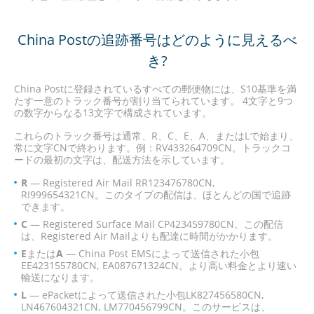
China Postの追跡番号はどのように見えるべ
き?
China Postに登録されているすべての郵便物には、S10基準を満
たす一意のトラック番号が割り当てられています。 4文字と9つ
の数字からなる13文字で構成されています。
これらのトラック番号は通常、R、C、E、A、またはLで始まり、
常に文字CNで終わります。例：RV433264709CN。トラックコ
ードの最初の文字は、配送方法を示しています。
R
— Registered Air Mail RR123476780CN,
RI999654321CN。このタイプの配信は、ほとんどの国で追跡
できます。
C
— Registered Surface Mail CP423459780CN。この配信
は、Registered Air Mailよりも配達に時間がかかります。
E
または
A
— China Post EMSによって送信された小包
EE423155780CN, EA087671324CN。より高い料金とより速い
輸送になります。
L
— ePacketによって送信された小包LK827456580CN,
LN467604321CN, LM770456799CN。このサービスは、