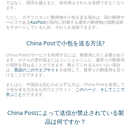
ではなく、国境を越えると、送信者はそれらを追跡できなくなり
ます。
ただし、カザフスタンに郵便物や小包を送る場合は、国の郵便サ
ービスである
KazPost
が国内に到着する通常の郵便物の国際追跡
をサポートしているため、それらを追跡できます。
China Postで小包を送る方法?
China Postのサービスを利用するには、郵便局に行く必要があり
ます。ホテルの受付係またはコンシェルジュに、最寄りの郵便局
の場所を尋ねることができます。教えてくれる人がいない場合
は、
英語のこのウエブサイト
を使用して、最寄りの郵便局を見つ
けることができます。
またはた、中国語を読むのが上手な方は、China Postを使用して
小包を送る方法を公式ウエブサイト、
このページ
、
そしてここで
学ぶこと
ができます。
China Postによって送信が禁止されている製
品は何ですか？