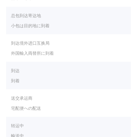
总包到达寄达地
小包は目的地に到着
到达境外进口互换局
外国輸入両替所に到着
到达
到着
送交承运商
宅配便への配送
转运中
輸送中