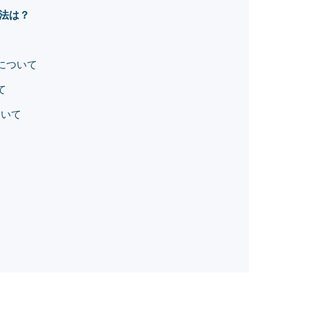
方法は？
トについて
て
について