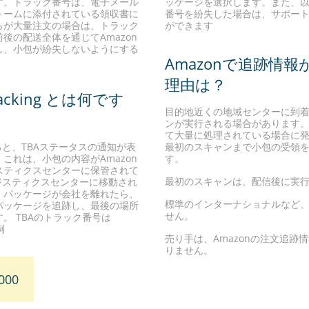
す。トラック番号は、電子メール
ッケージを選択します。また、
ォームに添付されている領収書に
番号を紛失した場合は、サポー
らが大量注文の場合は、トラック
ができます
後の配送全体を通じてAmazon
し、小包が紛失しないようにする
Amazonで追跡情
理由は？
Tracking とは何です
目的地近くの地域センターに到
ンが実行される場合があります
て大量に処理されている場合に
ると、TBAステータスの通知が表
最初のスキャンまで小包の受領
これは、小包の内容がAmazon
す。
スティクスセンターに保管されて
最初のスキャンは、配信後に実
ロジスティクスセンターに移動され
。パッケージが会社を離れたら、
標準のインターナショナルなど
パッケージを追跡し、最後の場所
せん。
。 TBAのトラック番号は
例
売り手は、Amazonの注文追跡
りません。
000