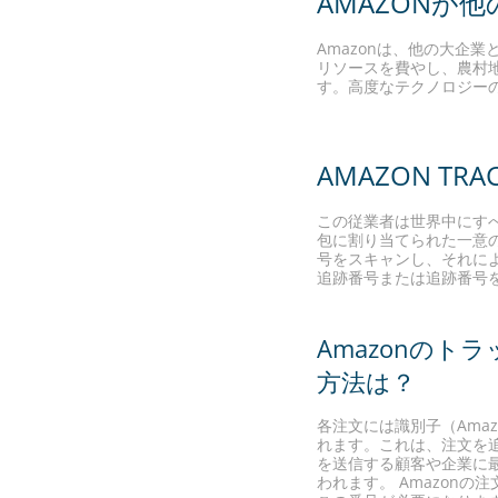
AMAZONが
Amazonは、他の大企
リソースを費やし、農村
す。高度なテクノロジー
AMAZON TRA
この従業者は世界中にす
包に割り当てられた一意
号をスキャンし、それによ
追跡番号または追跡番号
Amazonのト
方法は？
各注文には識別子（Ama
れます。これは、注文を
を送信する顧客や企業に
われます。 Amazon