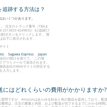
包を追跡する方法は？
法はいくつかあります。
ト。 注文のトラック番号（TBAま
2513833-4249833）を[追跡]フ
跡]ボタンをクリックします。 貨
は以下に表示されます。
サイト
to
、
Sagawa Express
、
Japan
会社の助けを借りて。 この場
クアウトメールで送信されます。
物流会社のWebサイトの対応する
を入力します。
発送にはどれくらいの費用がかかりますか?
質問ですが、Amazonはあらゆる好みと色の製品を提供しており、配
送費用は、注文の重量と内容、および配送が完了するまでにかかる時間