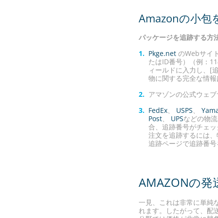
Amazonの小
パッケージを追跡する方
Pkge.net
のWebサイ
たはID番号）（例：114-
ィールドに入力し、[追
物に関する完全な情報
アマゾンの公式ウェブ
FedEx
、
USPS
、
Yama
Post
、
UPS
などの物流
合、追跡番号がチェッ
注文を追跡するには、
追跡ページで追跡番号
AMAZONの
一見、これは非常に単純な
れます。したがって、配