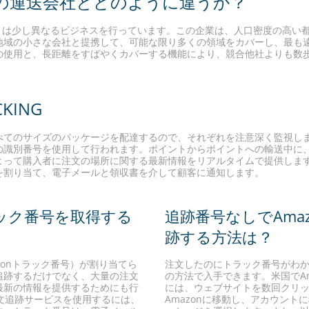
他の運送会社とどのように違うか？
業とは少し異なるビジネスを行っています。この企業は、人口密度の高い
地域の小さな会社と提携して、可能な限り多くの領域をカバーし、最も
の使用と、長距離をすばやくカバーする機能により、競合他社よりも数
CKING
べてのサイズのパッケージを配達するので、それぞれを注意深く監視し
の識別番号を使用して行われます。ポイントからポイントへの輸送中に
って購入者に注文の場所に関する最新情報をリアルタイムで提供します。
を割り当て、電子メールと領収書を介して顧客に通知します。
ラック番号を取得する
追跡番号なしでAma
跡する方法は？
zonトラック番号）が割り当てら
注文したのにトラック番号がわ
追跡するだけでなく、大量の注文
の方法で入手できます。米国でAm
最新の情報を提供するためにも行
には、ウェブサイトを数回クリ
の注文追跡サービスを使用するには、
Amazonに移動し、アカウント