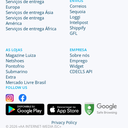
ENVIOS
Serviços de entrega
Correios
Europa
Sequoia
Serviços de entrega Ásia
Loggi
Serviços de entrega
Intelipost
América
Shippify
Serviços de entrega África
GFL
AS LOJAS
EMPRESA
Magazine Luiza
Sobre nós
Netshoes
Emprego
Pontofrio
Widget
Submarino
CDECLS API
Extra
Mercado Livre Brasil
FOLLOW US
Privacy Policy
© 2026 «AA INTERNET-MEDIA JSC»