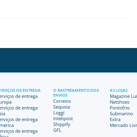
ERVIÇOS DE ENTREGA
O RASTREAMENTO DOS
AS LOJAS
ENVIOS
erviços de entrega
Magazine Lu
Correios
uropa
Netshoes
Sequoia
erviços de entrega
Pontofrio
Loggi
sia
Submarino
Intelipost
erviços de entrega
Extra
Shippify
mérica
Mercado Livr
GFL
erviços de entrega
frica