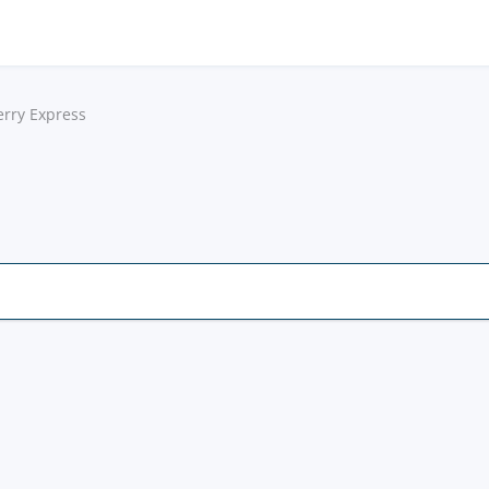
erry Express
S