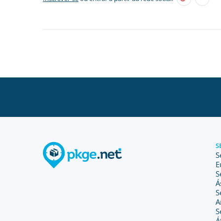
S
S
E
S
Á
S
A
S
Á