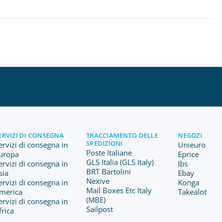
ERVIZI DI CONSEGNA
TRACCIAMENTO DELLE
NEGOZI
SPEDIZIONI
ervizi di consegna in
Unieuro
Poste Italiane
uropa
Eprice
GLS Italia (GLS Italy)
ervizi di consegna in
Ibs
BRT Bartolini
sia
Ebay
Nexive
ervizi di consegna in
Konga
Mail Boxes Etc Italy
merica
Takealot
(MBE)
ervizi di consegna in
Sailpost
frica