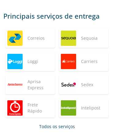
Principais serviços de entrega
Correios
Sequoia
Loggi
Carriers
Aprisa
Sedex
Express
Frete
Intelipost
Rápido
Todos os serviços