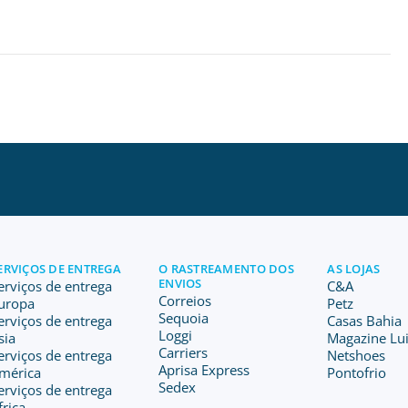
ERVIÇOS DE ENTREGA
O RASTREAMENTO DOS
AS LOJAS
ENVIOS
erviços de entrega
C&A
Correios
uropa
Petz
Sequoia
erviços de entrega
Casas Bahia
Loggi
sia
Magazine Lu
Carriers
erviços de entrega
Netshoes
Aprisa Express
mérica
Pontofrio
Sedex
erviços de entrega
frica