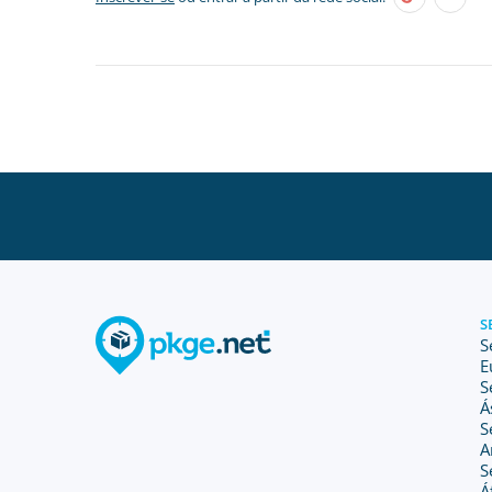
S
S
E
S
Á
S
A
S
Á