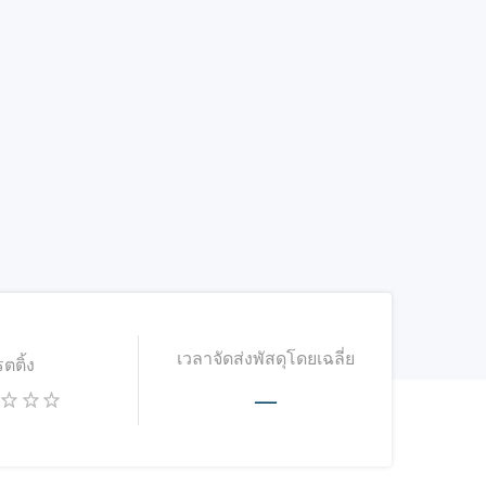
เวลาจัดส่งพัสดุโดยเฉลี่ย
รตติ้ง
—