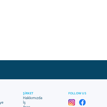
ŞIRKET
FOLLOW US
Hakkımızda
ye
İş
Araç