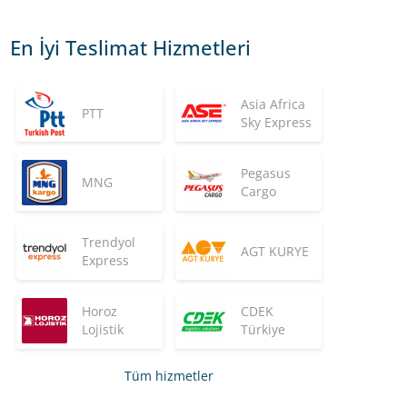
En İyi Teslimat Hizmetleri
Asia Africa
PTT
Sky Express
Pegasus
MNG
Cargo
Trendyol
AGT KURYE
Express
Horoz
CDEK
Lojistik
Türkiye
Tüm hizmetler