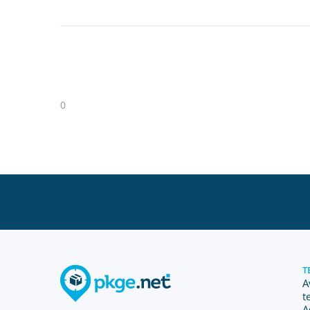
0
T
A
t
A