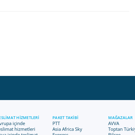
ESLIMAT HIZMETLERI
PAKET TAKIBI
MAĞAZALAR
vrupa içinde
PTT
AVVA
eslimat hizmetleri
Asia Africa Sky
Toptan Türki
sya içinde teslimat
Express
Bilcee