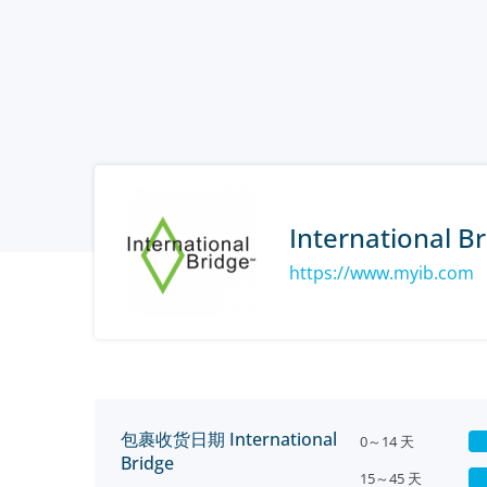
International B
https://www.myib.com
包裹收货日期 International
0～14 天
Bridge
15～45 天