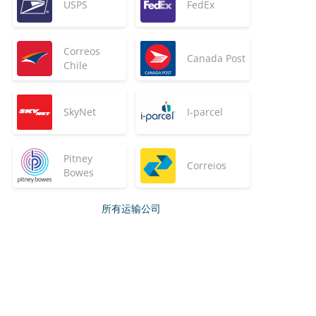
USPS
FedEx
Correos
Canada Post
Chile
SkyNet
I-parcel
Pitney
Correios
Bowes
所有运输公司