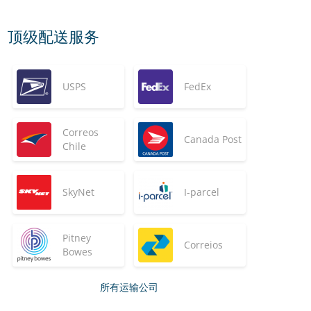
顶级配送服务
USPS
FedEx
Correos
Canada Post
Chile
SkyNet
I-parcel
Pitney
Correios
Bowes
所有运输公司