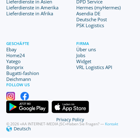
Lieferdienste in Asien
DPD Service
Lieferdienste in Amerika
Hermes (myHermes)
Lieferdienste in Afrika
Asendia DE
Deutsche Post
PSK Logistics
GESCHÄFTE
FIRMA
Ebay
Über uns
Home24
Jobs
Yatego
Widget
Bonprix
VRL Logistics API
Bugatti-fashion
Deichmann
FOLLOW US
Privacy Policy
© 2026 «AA INTERNET-MEDIA JSC»
Haben Sie Fragen? —
Kontakt
Deutsch