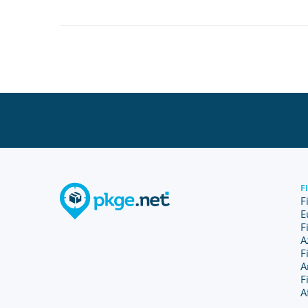
F
F
E
F
A
F
A
F
A