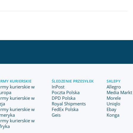
IRMY KURIERSKIE
ŚLEDZENIE PRZESYŁEK
SKLEPY
irmy kurierskie w
InPost
Allegro
uropa
Poczta Polska
Media Markt 
irmy kurierskie w
DPD Polska
Morele
zja
Royal Shipments
Uniqlo
irmy kurierskie w
FedEx Polska
Ebay
meryka
Geis
Konga
irmy kurierskie w
fryka