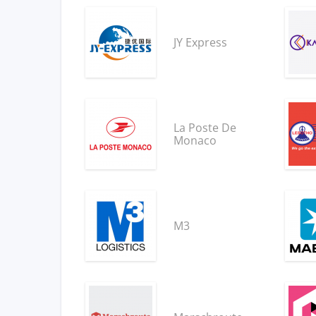
JY Express
La Poste De
Monaco
M3