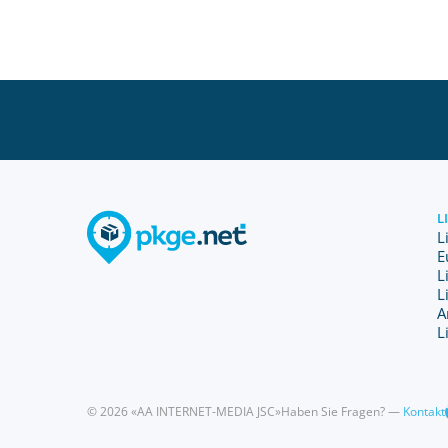
L
L
E
L
L
A
L
© 2026 «AA INTERNET-MEDIA JSC»
Haben Sie Fragen? —
Kontakt