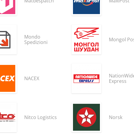
Matdespatch
MaxiPost
Mondo
Mongol Po
Spedizioni
NationWid
NACEX
Express
Nitco Logistics
Norsk