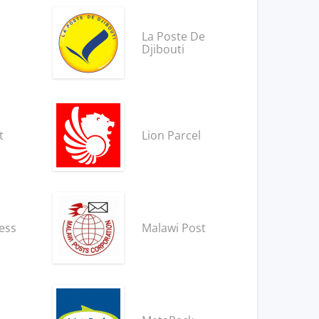
La Poste De
Djibouti
t
Lion Parcel
ess
Malawi Post