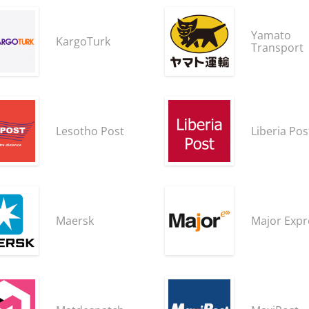
Yamato
KargoTurk
Transport
Lesotho Post
Liberia Pos
Maersk
Major Expr