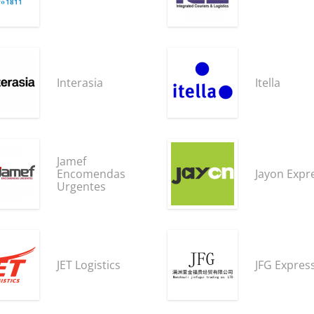
Interasia
Itella
Jamef
Encomendas
Jayon Expr
Urgentes
JET Logistics
JFG Expres