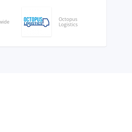
Octopus
wide
Logistics