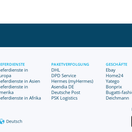
IEFERDIENSTE
PAKETVERFOLGUNG
GESCHÄFTE
ieferdienste in
DHL
Ebay
uropa
DPD Service
Home24
ieferdienste in Asien
Hermes (myHermes)
Yatego
ieferdienste in
Asendia DE
Bonprix
merika
Deutsche Post
Bugatti-fash
ieferdienste in Afrika
PSK Logistics
Deichmann
Deutsch