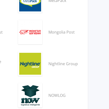
MetaPack
st
Mongolia Post
e
Nightline Group
NOWLOG