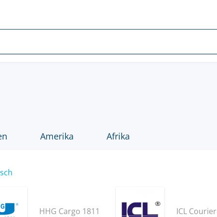
en
Amerika
Afrika
isch
HHG Cargo 1811
ICL Courier