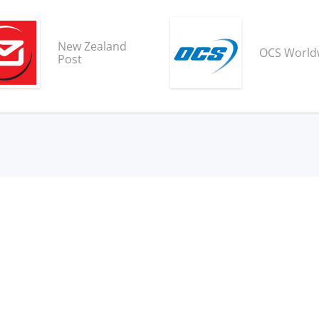
New Zealand
OCS World
Post