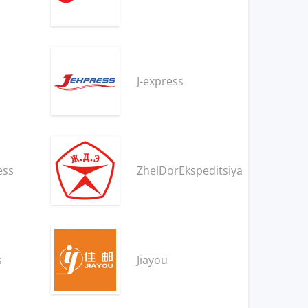
J-express
ess
ZhelDorEkspeditsiya
s
Jiayou