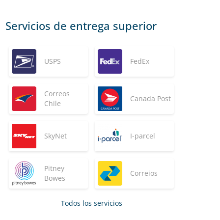
Servicios de entrega superior
USPS
FedEx
Correos
Canada Post
Chile
SkyNet
I-parcel
Pitney
Correios
Bowes
Todos los servicios