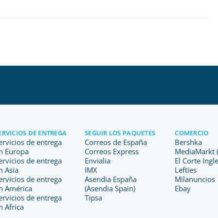
ERVICIOS DE ENTREGA
SEGUIR LOS PAQUETES
COMERCIO
ervicios de entrega
Correos de España
Bershka
n Europa
Correos Express
MediaMarkt (
ervicios de entrega
Envialia
El Corte Ingl
n Asia
IMX
Lefties
ervicios de entrega
Asendia España
Milanuncios
n América
(Asendia Spain)
Ebay
ervicios de entrega
Tipsa
n Africa