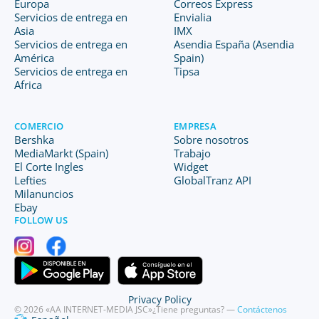
Europa
Correos Express
Servicios de entrega en
Envialia
Asia
IMX
Servicios de entrega en
Asendia España (Asendia
América
Spain)
Servicios de entrega en
Tipsa
Africa
COMERCIO
EMPRESA
Bershka
Sobre nosotros
MediaMarkt (Spain)
Trabajo
El Corte Ingles
Widget
Lefties
GlobalTranz API
Milanuncios
Ebay
FOLLOW US
Privacy Policy
© 2026 «AA INTERNET-MEDIA JSC»
¿Tiene preguntas? —
Contáctenos