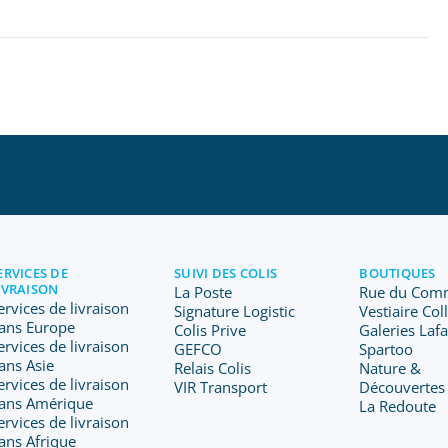
ERVICES DE
SUIVI DES COLIS
BOUTIQUES
IVRAISON
La Poste
Rue du Com
ervices de livraison
Signature Logistic
Vestiaire Col
ans Europe
Colis Prive
Galeries Laf
ervices de livraison
GEFCO
Spartoo
ans Asie
Relais Colis
Nature &
ervices de livraison
VIR Transport
Découvertes
ans Amérique
La Redoute
ervices de livraison
ans Afrique