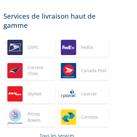
Services de livraison haut de
gamme
USPS
FedEx
Correos
Canada Post
Chile
SkyNet
I-parcel
Pitney
Correios
Bowes
Tous les services