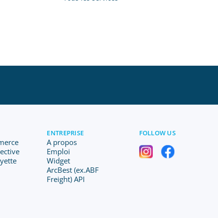
ENTREPRISE
FOLLOW US
merce
A propos
lective
Emploi
ayette
Widget
ArcBest (ex.ABF
Freight) API