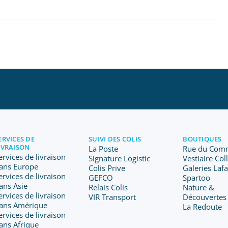
ERVICES DE
SUIVI DES COLIS
BOUTIQUES
IVRAISON
La Poste
Rue du Com
ervices de livraison
Signature Logistic
Vestiaire Col
ans Europe
Colis Prive
Galeries Laf
ervices de livraison
GEFCO
Spartoo
ans Asie
Relais Colis
Nature &
ervices de livraison
VIR Transport
Découvertes
ans Amérique
La Redoute
ervices de livraison
ans Afrique