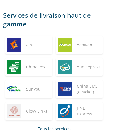
Services de livraison haut de
gamme
4PX
Yanwen
China Post
Yun Express
China EMS
Sunyou
(ePacket)
J-NET
Clevy Links
Express
Tous les services