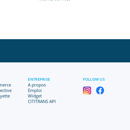
ENTREPRISE
FOLLOW US
merce
A propos
lective
Emploi
ayette
Widget
CITITRANS API