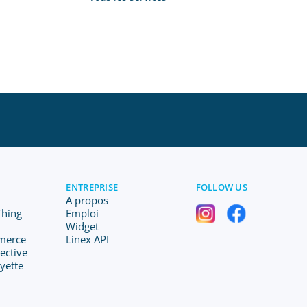
ENTREPRISE
FOLLOW US
A propos
 Thing
Emploi
Widget
merce
Linex API
lective
ayette