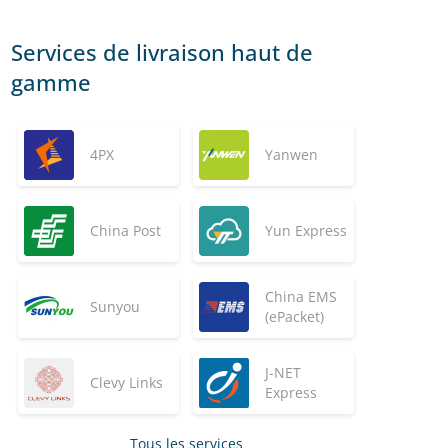
Services de livraison haut de
gamme
4PX
Yanwen
China Post
Yun Express
China EMS
Sunyou
(ePacket)
J-NET
Clevy Links
Express
Tous les services