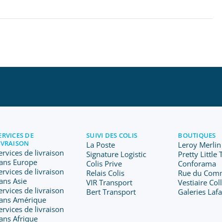
ERVICES DE
SUIVI DES COLIS
BOUTIQUES
IVRAISON
La Poste
Leroy Merlin
ervices de livraison
Signature Logistic
Pretty Little
ans Europe
Colis Prive
Conforama
ervices de livraison
Relais Colis
Rue du Com
ans Asie
VIR Transport
Vestiaire Col
ervices de livraison
Bert Transport
Galeries Laf
ans Amérique
ervices de livraison
ans Afrique