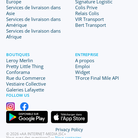
Europe
Signature Logistic
Services de livraison dans
Colis Prive
Asie
Relais Colis
Services de livraison dans
VIR Transport
Amérique
Bert Transport
Services de livraison dans
Afrique
BOUTIQUES
ENTREPRISE
Leroy Merlin
A propos
Pretty Little Thing
Emploi
Conforama
Widget
Rue du Commerce
TForce Final Mile API
Vestiaire Collective
Galeries Lafayette
FOLLOW US
Privacy Policy
© 2026 «AA INTERNET-MEDIA JSC»
Vous avez des questions? —
Nous contacter