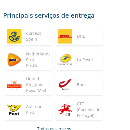
Principais serviços de entrega
Correos
DHL
Spain
Netherlands
Post -
La Poste
PostNL
United
Kingdom
Bpost
Royal Mail
CTT
Austrian
(Correios de
Post
Portugal)
Todos os serviços