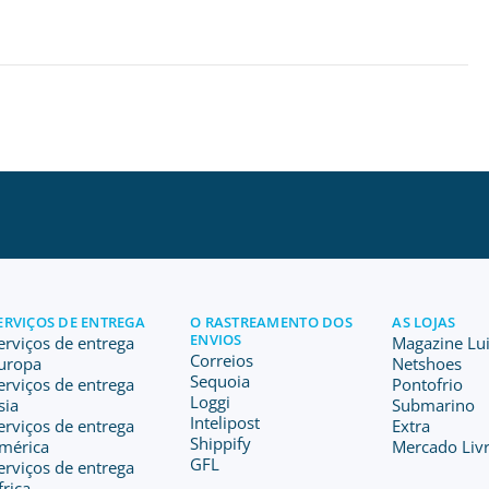
ERVIÇOS DE ENTREGA
O RASTREAMENTO DOS
AS LOJAS
ENVIOS
erviços de entrega
Magazine Lu
Correios
uropa
Netshoes
Sequoia
erviços de entrega
Pontofrio
Loggi
sia
Submarino
Intelipost
erviços de entrega
Extra
Shippify
mérica
Mercado Livr
GFL
erviços de entrega
frica