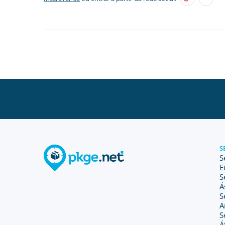
S
S
E
S
Á
S
A
S
Á