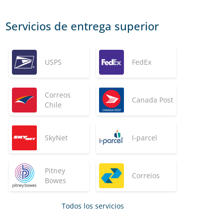
Servicios de entrega superior
USPS
FedEx
Correos
Canada Post
Chile
SkyNet
I-parcel
Pitney
Correios
Bowes
Todos los servicios