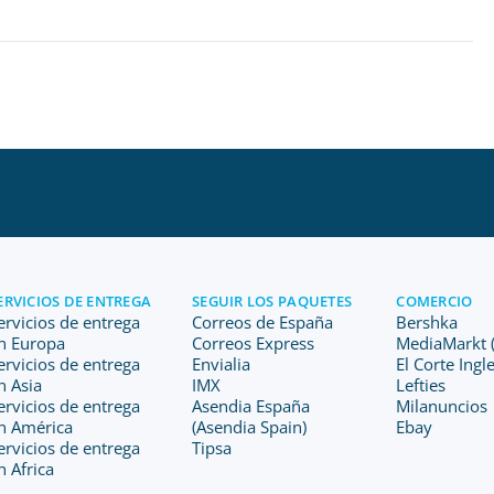
ERVICIOS DE ENTREGA
SEGUIR LOS PAQUETES
COMERCIO
ervicios de entrega
Correos de España
Bershka
n Europa
Correos Express
MediaMarkt (
ervicios de entrega
Envialia
El Corte Ingl
n Asia
IMX
Lefties
ervicios de entrega
Asendia España
Milanuncios
n América
(Asendia Spain)
Ebay
ervicios de entrega
Tipsa
n Africa