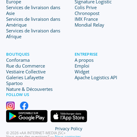
Europe
Signature Logistic
Services de livraison dans
Colis Prive
Asie
Chronopost
Services de livraison dans
IMX France
Amérique
Mondial Relay
Services de livraison dans
Afrique
BOUTIQUES
ENTREPRISE
Conforama
A propos
Rue du Commerce
Emploi
Vestiaire Collective
Widget
Galeries Lafayette
Apache Logistics API
Spartoo
Nature & Découvertes
FOLLOW US
Privacy Policy
© 2026 «AA INTERNET-MEDIA JSC»
Vous avez des questions? —
Nous contacter