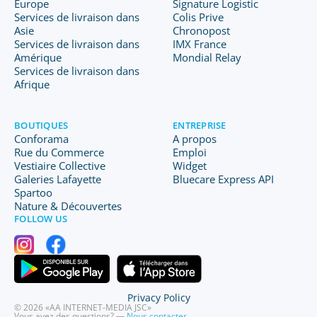
Europe
Signature Logistic
Services de livraison dans
Colis Prive
Asie
Chronopost
Services de livraison dans
IMX France
Amérique
Mondial Relay
Services de livraison dans
Afrique
BOUTIQUES
ENTREPRISE
Conforama
A propos
Rue du Commerce
Emploi
Vestiaire Collective
Widget
Galeries Lafayette
Bluecare Express API
Spartoo
Nature & Découvertes
FOLLOW US
Privacy Policy
© 2026 «AA INTERNET-MEDIA JSC»
Vous avez des questions? —
Nous contacter