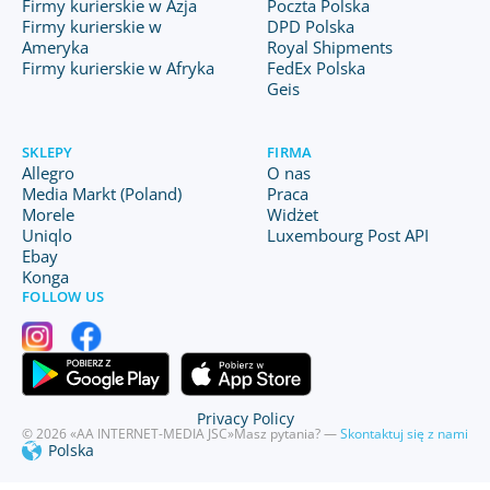
Firmy kurierskie w Azja
Poczta Polska
Firmy kurierskie w
DPD Polska
Ameryka
Royal Shipments
Firmy kurierskie w Afryka
FedEx Polska
Geis
SKLEPY
FIRMA
Allegro
O nas
Media Markt (Poland)
Praca
Morele
Widżet
Uniqlo
Luxembourg Post API
Ebay
Konga
FOLLOW US
Privacy Policy
© 2026 «AA INTERNET-MEDIA JSC»
Masz pytania? —
Skontaktuj się z nami
Polska