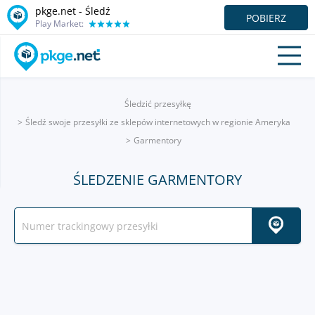
pkge.net - Śledź
POBIERZ
Play Market:
Śledzić przesyłkę
Śledź swoje przesyłki ze sklepów internetowych w regionie Ameryka
Garmentory
ŚLEDZENIE GARMENTORY