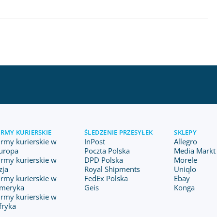
IRMY KURIERSKIE
ŚLEDZENIE PRZESYŁEK
SKLEPY
irmy kurierskie w
InPost
Allegro
uropa
Poczta Polska
Media Markt 
irmy kurierskie w
DPD Polska
Morele
zja
Royal Shipments
Uniqlo
irmy kurierskie w
FedEx Polska
Ebay
meryka
Geis
Konga
irmy kurierskie w
fryka