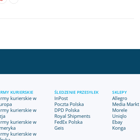
IRMY KURIERSKIE
ŚLEDZENIE PRZESYŁEK
SKLEPY
irmy kurierskie w
InPost
Allegro
uropa
Poczta Polska
Media Markt 
irmy kurierskie w
DPD Polska
Morele
zja
Royal Shipments
Uniqlo
irmy kurierskie w
FedEx Polska
Ebay
meryka
Geis
Konga
irmy kurierskie w
fryka