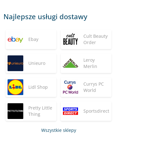
Najlepsze usługi dostawy
Cult Beauty
Ebay
Order
Leroy
Unieuro
Merlin
Currys PC
Lidl Shop
World
Pretty Little
Sportsdirect
Thing
Wszystkie sklepy