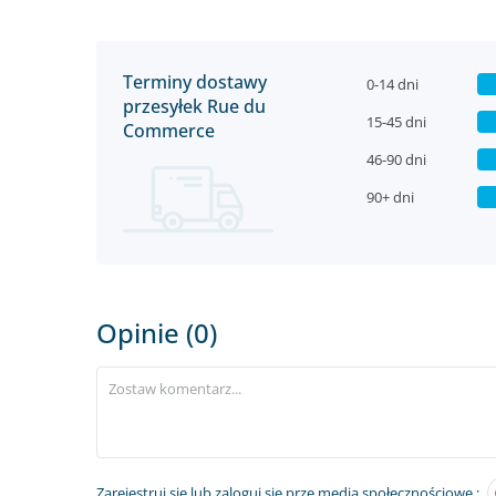
Terminy dostawy
0-14 dni
przesyłek Rue du
15-45 dni
Commerce
46-90 dni
90+ dni
Opinie (0)
Zarejestruj się
lub zaloguj się prze media społecznościowe :