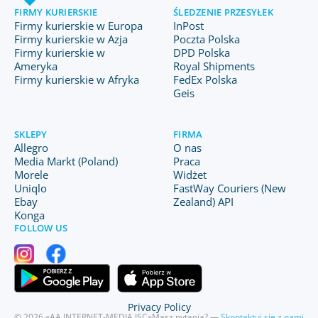
FIRMY KURIERSKIE
ŚLEDZENIE PRZESYŁEK
Firmy kurierskie w Europa
InPost
Firmy kurierskie w Azja
Poczta Polska
Firmy kurierskie w
DPD Polska
Ameryka
Royal Shipments
Firmy kurierskie w Afryka
FedEx Polska
Geis
SKLEPY
FIRMA
Allegro
O nas
Media Markt (Poland)
Praca
Morele
Widżet
Uniqlo
FastWay Couriers (New
Ebay
Zealand) API
Konga
FOLLOW US
Privacy Policy
© 2026 «AA INTERNET-MEDIA JSC»
Masz pytania? —
Skontaktuj się z nami