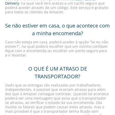
Delivery
, na qual você terá acesso a um cacifo seguro que
poderá aceder através de um código. Este serviço é gratuito
para todos os clientes da Amazon.
Se não estiver em casa, o que acontece com
a minha encomenda?
Caso não esteja em casa, poderá aceder à opção “Se eu não
estiver?”, na qual poderá escolher que um vizinho confiável
fique com a encomenda ou escolher um ponto seguro para
a ir levantar.
O QUE É UM ATRASO DE
TRANSPORTADOR?
Dado que as entregas são realizadas por trabalhadores
independentes, é possível que ocorram atrasos para além
dos que a Amazon consegue controlar. Quando tal acontece
poderá ver uma mensagem que avisa que o transportador
se atrasou, ao verificar o estado da sua encomenda. São
muitos os fatores que podem causar estes atrasos, mas o
mais provável é que o transportador tenha ficado sem