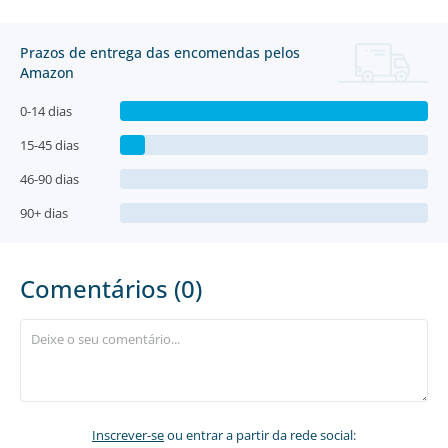
Prazos de entrega das encomendas pelos
Amazon
0-14 dias
15-45 dias
46-90 dias
90+ dias
Comentários (0)
Inscrever-se
ou entrar a partir da rede social: