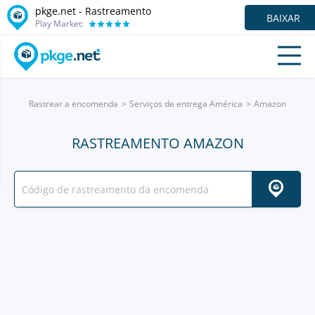
pkge.net - Rastreamento
BAIXAR
Play Market:
Rastrear a encomenda
Serviços de entrega América
Amazon
RASTREAMENTO AMAZON