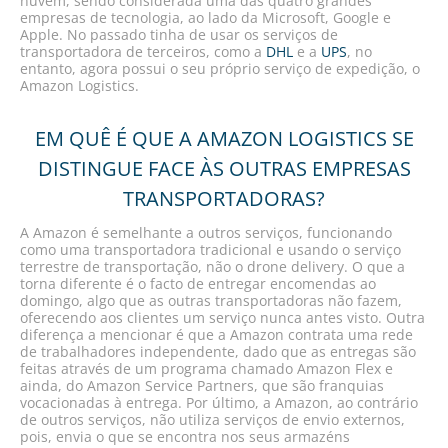
nuvem, sendo considerada uma das quatro grandes
empresas de tecnologia, ao lado da Microsoft, Google e
Apple. No passado tinha de usar os serviços de
transportadora de terceiros, como a
DHL
e a
UPS
, no
entanto, agora possui o seu próprio serviço de expedição, o
Amazon Logistics.
EM QUÊ É QUE A AMAZON LOGISTICS SE
DISTINGUE FACE ÀS OUTRAS EMPRESAS
TRANSPORTADORAS?
A Amazon é semelhante a outros serviços, funcionando
como uma transportadora tradicional e usando o serviço
terrestre de transportação, não o drone delivery. O que a
torna diferente é o facto de entregar encomendas ao
domingo, algo que as outras transportadoras não fazem,
oferecendo aos clientes um serviço nunca antes visto. Outra
diferença a mencionar é que a Amazon contrata uma rede
de trabalhadores independente, dado que as entregas são
feitas através de um programa chamado Amazon Flex e
ainda, do Amazon Service Partners, que são franquias
vocacionadas à entrega. Por último, a Amazon, ao contrário
de outros serviços, não utiliza serviços de envio externos,
pois, envia o que se encontra nos seus armazéns