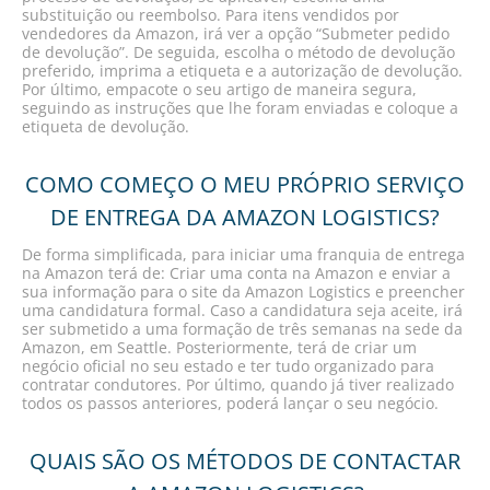
substituição ou reembolso. Para itens vendidos por
vendedores da Amazon, irá ver a opção “Submeter pedido
de devolução”. De seguida, escolha o método de devolução
preferido, imprima a etiqueta e a autorização de devolução.
Por último, empacote o seu artigo de maneira segura,
seguindo as instruções que lhe foram enviadas e coloque a
etiqueta de devolução.
COMO COMEÇO O MEU PRÓPRIO SERVIÇO
DE ENTREGA DA AMAZON LOGISTICS?
De forma simplificada, para iniciar uma franquia de entrega
na Amazon terá de: Criar uma conta na Amazon e enviar a
sua informação para o site da Amazon Logistics e preencher
uma candidatura formal. Caso a candidatura seja aceite, irá
ser submetido a uma formação de três semanas na sede da
Amazon, em Seattle. Posteriormente, terá de criar um
negócio oficial no seu estado e ter tudo organizado para
contratar condutores. Por último, quando já tiver realizado
todos os passos anteriores, poderá lançar o seu negócio.
QUAIS SÃO OS MÉTODOS DE CONTACTAR