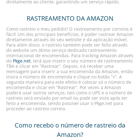
diretamente ao cliente, garantindo um serviço rápido.
RASTREAMENTO DA AMAZON
Como rastreio o meu pedido? O rastreamento por correios é
fácil! Um dos principais benefícios, é poder rastrear Amazon
diretamente através do seu website e da aplicação móvel.
Para além disso, o rastreio também pode ser feito através
do website um ótimo serviço dedicado rastreamento
internacional de encomendas. Para tracking Amazon através
do
Pkge.net
, terá que inserir o seu número de rastreamento
TBA e clicar em “Rastrear”. Depois, irá receber uma
mensagem para inserir a sua encomenda da Amazon, então
insira o número de encomenda e clique no botão “+”. A
segunda maneira para este efeito é colocar só o número de
encomenda e clicar em “Rastrear”. Por vezes a Amazon
poderá usar outros serviços, tais como o UPS e o número de
rastreio será enviado por email ou pode ser visto após ter
feito a encomenda, sendo possível usar o Pkge.net para
proceder ao rastreio correio.
Como recebo o número de rastreio da
Amazon?