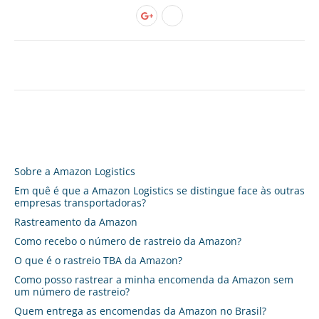
Sobre a Amazon Logistics
Em quê é que a Amazon Logistics se distingue face às outras
empresas transportadoras?
Rastreamento da Amazon
Como recebo o número de rastreio da Amazon?
O que é o rastreio TBA da Amazon?
Como posso rastrear a minha encomenda da Amazon sem
um número de rastreio?
Quem entrega as encomendas da Amazon no Brasil?