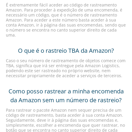
É extremamente fácil aceder ao código de rastreamento
Amazon. Para proceder à expedição de uma encomenda, é
necessário um código, que é o número de rastreamento
Amazon. Para aceder a este número basta aceder à sua
conta Amazon, ir à página das suas encomendas, sendo que
o número se encontra no canto superior direito de cada
uma.
O que é o rastreio TBA da Amazon?
Caso o seu número de rastreamento de objetos comece com
TBA, significa que irá ser entregue pela Amazon Logistics,
podendo este ser rastreado no próprio website, nem
necessitar propriamente de aceder a serviços de terceiros.
Como posso rastrear a minha encomenda
da Amazon sem um número de rastreio?
Para rastrear o pacote Amazon nem sequer precisa de um
código de rastreamento, basta aceder à sua conta Amazon.
Seguidamente, deve ir à página das suas encomendas e,
simplesmente, escolher a encomenda que quer rastrear, no
botão que se encontra no canto superior direito de cada