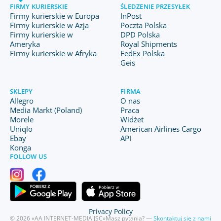
FIRMY KURIERSKIE
ŚLEDZENIE PRZESYŁEK
Firmy kurierskie w Europa
InPost
Firmy kurierskie w Azja
Poczta Polska
Firmy kurierskie w
DPD Polska
Ameryka
Royal Shipments
Firmy kurierskie w Afryka
FedEx Polska
Geis
SKLEPY
FIRMA
Allegro
O nas
Media Markt (Poland)
Praca
Morele
Widżet
Uniqlo
American Airlines Cargo
Ebay
API
Konga
FOLLOW US
Privacy Policy
© 2026 «AA INTERNET-MEDIA JSC»
Masz pytania? —
Skontaktuj się z nami