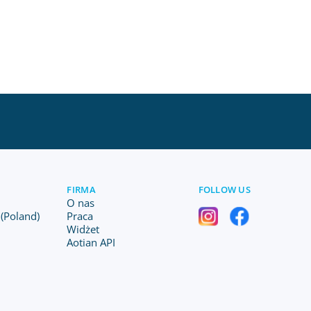
FIRMA
FOLLOW US
O nas
(Poland)
Praca
Widżet
Aotian API