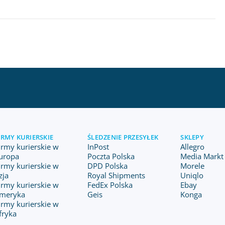
IRMY KURIERSKIE
ŚLEDZENIE PRZESYŁEK
SKLEPY
irmy kurierskie w
InPost
Allegro
uropa
Poczta Polska
Media Markt 
irmy kurierskie w
DPD Polska
Morele
zja
Royal Shipments
Uniqlo
irmy kurierskie w
FedEx Polska
Ebay
meryka
Geis
Konga
irmy kurierskie w
fryka