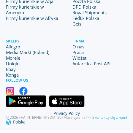
Firmy kurierskie w Azja
Poczta Polska
Firmy kurierskie w
DPD Polska
Ameryka
Royal Shipments
Firmy kurierskie w Afryka
FedEx Polska
Geis
SKLEPY
FIRMA
Allegro
O nas
Media Markt (Poland)
Praca
Morele
Widżet
Uniqlo
Antarctica Post API
Ebay
Konga
FOLLOW US
Privacy Policy
© 2026 «AA INTERNET-MEDIA JSC»
Masz pytania? —
Skontaktuj się z nami
Polska