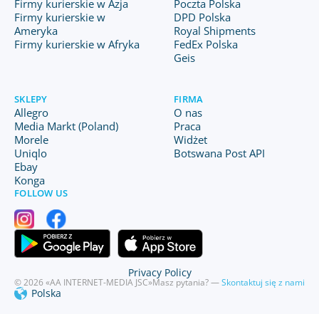
Firmy kurierskie w Azja
Poczta Polska
Firmy kurierskie w
DPD Polska
Ameryka
Royal Shipments
Firmy kurierskie w Afryka
FedEx Polska
Geis
SKLEPY
FIRMA
Allegro
O nas
Media Markt (Poland)
Praca
Morele
Widżet
Uniqlo
Botswana Post API
Ebay
Konga
FOLLOW US
Privacy Policy
© 2026 «AA INTERNET-MEDIA JSC»
Masz pytania? —
Skontaktuj się z nami
Polska